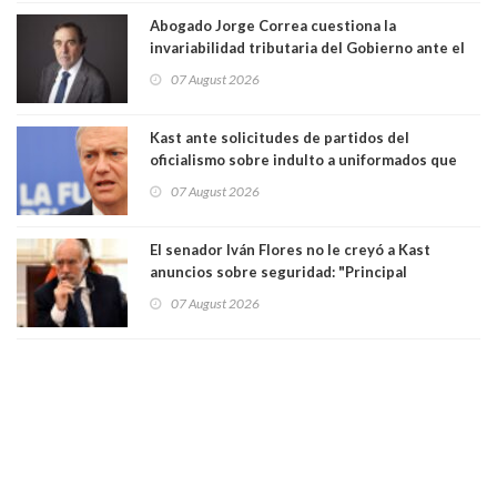
Abogado Jorge Correa cuestiona la
invariabilidad tributaria del Gobierno ante el
Tribunal Constitucional: “Es contraria a la
07 August 2026
democracia” y "defendemos la alternancia en el
poder"
Kast ante solicitudes de partidos del
oficialismo sobre indulto a uniformados que
están presos: "Se van a analizar en su mérito"
07 August 2026
El senador Iván Flores no le creyó a Kast
anuncios sobre seguridad: "Principal
herramienta sigue sin urgencia clave para
07 August 2026
perseguir ruta del dinero y levantar secreto
bancario"