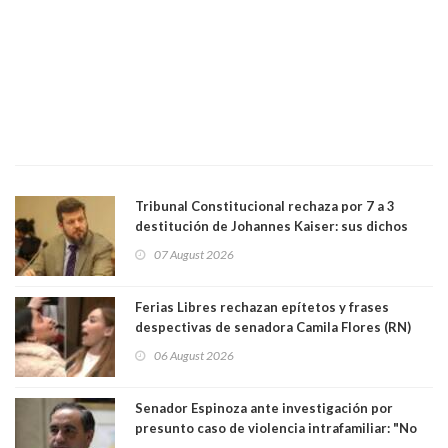
Tribunal Constitucional rechaza por 7 a 3
destitución de Johannes Kaiser: sus dichos
sobre el golpe de Estado ya no importan para la
07 August 2026
justicia constitucional porque no es diputado
Ferias Libres rechazan epítetos y frases
despectivas de senadora Camila Flores (RN)
para maltratar a senadora Campillai
06 August 2026
Senador Espinoza ante investigación por
presunto caso de violencia intrafamiliar: "No
existe denuncia en mi contra". PS entregó