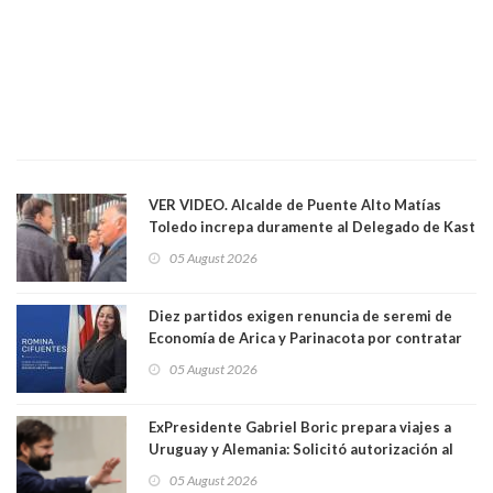
VER VIDEO. Alcalde de Puente Alto Matías
Toledo increpa duramente al Delegado de Kast
Germán Codina por crisis de seguridad. "El
05 August 2026
delegado nuevamente arrancando"
Diez partidos exigen renuncia de seremi de
Economía de Arica y Parinacota por contratar
solo a militantes del Gobierno. Entre ellas hay
05 August 2026
una militante de RN, detenida con 47 kilos de
droga
ExPresidente Gabriel Boric prepara viajes a
Uruguay y Alemania: Solicitó autorización al
Congreso
05 August 2026