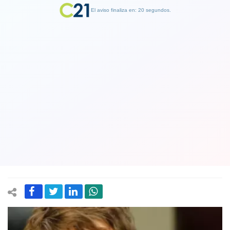
El aviso finaliza en: 19 segundos.
Finalizar Publicidad
Ministra Tohá presentó los nuevos
ajustes del plan Calles Sin Violencia:
Aseguró que tendrá sectores
priorizados y focalizados
07 February 2025