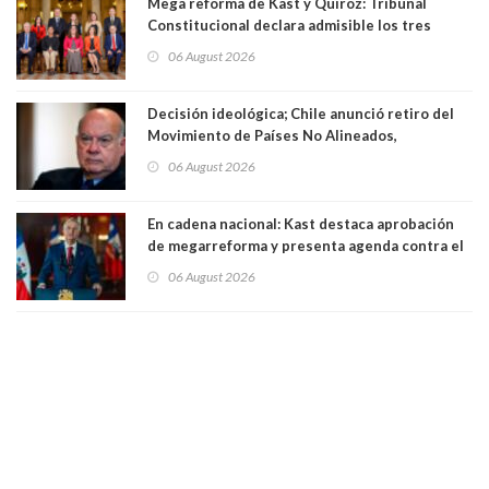
Mega reforma de Kast y Quiroz: Tribunal
Constitucional declara admisible los tres
requerimientos de la oposición
06 August 2026
Decisión ideológica; Chile anunció retiro del
Movimiento de Países No Alineados,
organización de la que formaba parte desde
06 August 2026
1971. Excanciller Insulza lamentó decisión
En cadena nacional: Kast destaca aprobación
de megarreforma y presenta agenda contra el
Crimen Organizado y el Terrorismo
06 August 2026