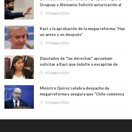
Uruguay y Alemania: Solicitó autorización al
Congreso
05 August 2026
Kast y la aprobación de la megarreforma: “Hay
un antes y un después”
05 August 2026
Diputados de "las derechas" apruebam
solicitar a Kast que indulte a excapitán de
carabineros condenado por dejar ciega a
05 August 2026
senadora Fabiola Campillai
Ministro Quiroz celebra despacho de
megarreforma y asegura que “Chile comienza
nuevamente a crecer”
05 August 2026