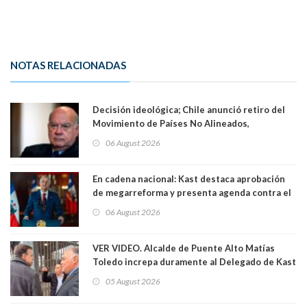
NOTAS RELACIONADAS
Decisión ideológica; Chile anunció retiro del
Movimiento de Países No Alineados,
organización de la que formaba parte desde
06 August 2026
1971. Excanciller Insulza lamentó decisión
En cadena nacional: Kast destaca aprobación
de megarreforma y presenta agenda contra el
Crimen Organizado y el Terrorismo
06 August 2026
VER VIDEO. Alcalde de Puente Alto Matías
Toledo increpa duramente al Delegado de Kast
Germán Codina por crisis de seguridad. "El
05 August 2026
delegado nuevamente arrancando"