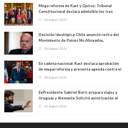
Mega reforma de Kast y Quiroz: Tribunal
Constitucional declara admisible los tres
requerimientos de la oposición
06 August 2026
Decisión ideológica; Chile anunció retiro del
Movimiento de Países No Alineados,
organización de la que formaba parte desde
06 August 2026
1971. Excanciller Insulza lamentó decisión
En cadena nacional: Kast destaca aprobación
de megarreforma y presenta agenda contra el
Crimen Organizado y el Terrorismo
06 August 2026
ExPresidente Gabriel Boric prepara viajes a
Uruguay y Alemania: Solicitó autorización al
Congreso
05 August 2026