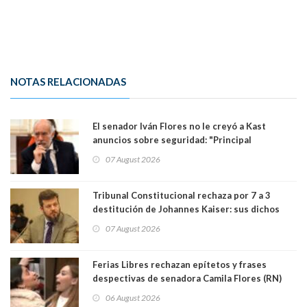
NOTAS RELACIONADAS
El senador Iván Flores no le creyó a Kast
anuncios sobre seguridad: "Principal
herramienta sigue sin urgencia clave para
07 August 2026
perseguir ruta del dinero y levantar secreto
bancario"
Tribunal Constitucional rechaza por 7 a 3
destitución de Johannes Kaiser: sus dichos
sobre el golpe de Estado ya no importan para la
07 August 2026
justicia constitucional porque no es diputado
Ferias Libres rechazan epítetos y frases
despectivas de senadora Camila Flores (RN)
para maltratar a senadora Campillai
06 August 2026