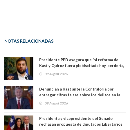
NOTAS RELACIONADAS
Presidente PPD asegura que “si reforma de
Kast y Quiroz fuera plebiscitada hoy, perdería,
la mayoría está en contra”. Y si el "TC resuelve
09 August 2026
a favor de la oposición, sería una victoria de la
ciudadanía”
Denuncian a Kast ante la Contraloría por
entregar cifras falsas sobre los delitos en la
cadena nacional
09 August 2026
Presidenta y vicepresidente del Senado
rechazan propuesta de diputados Libertarios
para suspender Ley Karin por cinco años: