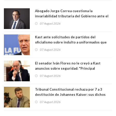
Abogado Jorge Correa cuestiona la
invariabilidad tributaria del Gobierno ante el
Tribunal Constitucional: “Es contraria a la
07 August 2026
democracia” y "defendemos la alternancia en el
poder"
Kast ante solicitudes de partidos del
oficialismo sobre indulto a uniformados que
están presos: "Se van a analizar en su mérito"
07 August 2026
El senador Iván Flores no le creyó a Kast
anuncios sobre seguridad: "Principal
herramienta sigue sin urgencia clave para
07 August 2026
perseguir ruta del dinero y levantar secreto
bancario"
Tribunal Constitucional rechaza por 7 a 3
destitución de Johannes Kaiser: sus dichos
sobre el golpe de Estado ya no importan para la
07 August 2026
justicia constitucional porque no es diputado