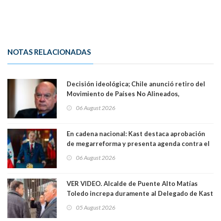
NOTAS RELACIONADAS
Decisión ideológica; Chile anunció retiro del
Movimiento de Países No Alineados,
organización de la que formaba parte desde
06 August 2026
1971. Excanciller Insulza lamentó decisión
En cadena nacional: Kast destaca aprobación
de megarreforma y presenta agenda contra el
Crimen Organizado y el Terrorismo
06 August 2026
VER VIDEO. Alcalde de Puente Alto Matías
Toledo increpa duramente al Delegado de Kast
Germán Codina por crisis de seguridad. "El
05 August 2026
delegado nuevamente arrancando"