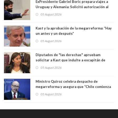
ExPresidente Gabriel Boric prepara viajes a
Uruguay y Alemania: Solicitó autorización al
Congreso
05 August 2026
Kast y la aprobación de la megarreforma: “Hay
un antes y un después”
05 August 2026
Diputados de "las derechas" apruebam
solicitar a Kast que indulte a excapitán de
carabineros condenado por dejar ciega a
05 August 2026
senadora Fabiola Campillai
Ministro Quiroz celebra despacho de
megarreforma y asegura que “Chile comienza
nuevamente a crecer”
05 August 2026