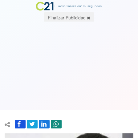
El aviso finaliza en: 08 segundos.
Finalizar Publicidad
Ministro de Defensa por dichos de
diputado Hugo Gutiérrez contra la
Armada: “Hay un nivel de injurias que
no puede pasar así no más, hay un
delito evidente”
22 October 2020