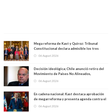
Mega reforma de Kast y Quiroz: Tribunal
Constitucional declara admisible los tres
requerimientos de la oposición
06 August 2026
Decisión ideológica; Chile anunció retiro del
Movimiento de Países No Alineados,
organización de la que formaba parte desde
06 August 2026
1971. Excanciller Insulza lamentó decisión
En cadena nacional: Kast destaca aprobación
de megarreforma y presenta agenda contra el
Crimen Organizado y el Terrorismo
06 August 2026