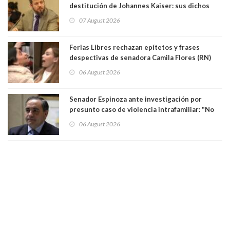
destitución de Johannes Kaiser: sus dichos
sobre el golpe de Estado ya no importan para la
07 August 2026
justicia constitucional porque no es diputado
Ferias Libres rechazan epítetos y frases
despectivas de senadora Camila Flores (RN)
para maltratar a senadora Campillai
06 August 2026
Senador Espinoza ante investigación por
presunto caso de violencia intrafamiliar: "No
existe denuncia en mi contra". PS entregó
06 August 2026
antecedentes a Tribunal Supremo