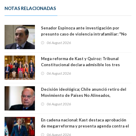
NOTAS RELACIONADAS
Senador Espinoza ante investigación por
presunto caso de violencia intrafamiliar: "No
existe denuncia en mi contra". PS entregó
06 August 2026
antecedentes a Tribunal Supremo
Mega reforma de Kast y Quiroz: Tribunal
Constitucional declara admisible los tres
requerimientos de la oposición
06 August 2026
Decisión ideológica; Chile anunció retiro del
Movimiento de Países No Alineados,
organización de la que formaba parte desde
06 August 2026
1971. Excanciller Insulza lamentó decisión
En cadena nacional: Kast destaca aprobación
de megarreforma y presenta agenda contra el
Crimen Organizado y el Terrorismo
06 August 2026