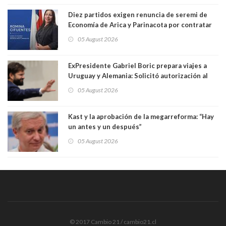
Diez partidos exigen renuncia de seremi de
Economía de Arica y Parinacota por contratar
solo a militantes del Gobierno. Entre ellas hay
05 August 2026
una militante de RN, detenida con 47 kilos de
droga
ExPresidente Gabriel Boric prepara viajes a
Uruguay y Alemania: Solicitó autorización al
Congreso
05 August 2026
Kast y la aprobación de la megarreforma: “Hay
un antes y un después”
05 August 2026
© 2017 Cambio 21 / cambio21.cl