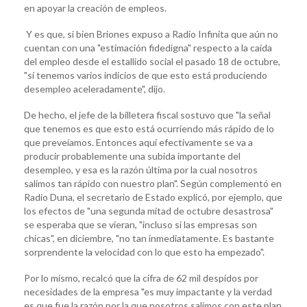
en apoyar la creación de empleos.
Y es que, si bien Briones expuso a Radio Infinita que aún no
cuentan con una "estimación fidedigna" respecto a la caída
del empleo desde el estallido social el pasado 18 de octubre,
"sí tenemos varios indicios de que esto está produciendo
desempleo aceleradamente", dijo.
De hecho, el jefe de la billetera fiscal sostuvo que "la señal
que tenemos es que esto está ocurriendo más rápido de lo
que preveíamos. Entonces aquí efectivamente se va a
producir probablemente una subida importante del
desempleo, y esa es la razón última por la cual nosotros
salimos tan rápido con nuestro plan". Según complementó en
Radio Duna, el secretario de Estado explicó, por ejemplo, que
los efectos de "una segunda mitad de octubre desastrosa"
se esperaba que se vieran, "incluso si las empresas son
chicas", en diciembre, "no tan inmediatamente. Es bastante
sorprendente la velocidad con lo que esto ha empezado".
Por lo mismo, recalcó que la cifra de 62 mil despidos por
necesidades de la empresa "es muy impactante y la verdad
es que fue la razón por la que nosotros salimos con este plan