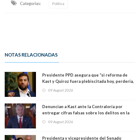
Categorias:
Política
NOTAS RELACIONADAS
Presidente PPD asegura que “si reforma de
Kast y Quiroz fuera plebiscitada hoy, perdería,
la mayoría está en contra”. Y si el "TC resuelve
09 August 2026
a favor de la oposición, sería una victoria de la
ciudadanía”
Denuncian a Kast ante la Contraloría por
entregar cifras falsas sobre los delitos en la
cadena nacional
09 August 2026
Presidenta y vicepresidente del Senado