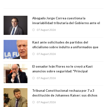
Abogado Jorge Correa cuestiona la
invariabilidad tributaria del Gobierno ante el
Tribunal Constitucional: “Es contraria a la
07 August 2026
democracia” y "defendemos la alternancia en el
poder"
Kast ante solicitudes de partidos del
oficialismo sobre indulto a uniformados que
están presos: "Se van a analizar en su mérito"
07 August 2026
El senador Iván Flores no le creyó a Kast
anuncios sobre seguridad: "Principal
herramienta sigue sin urgencia clave para
07 August 2026
perseguir ruta del dinero y levantar secreto
bancario"
Tribunal Constitucional rechaza por 7 a 3
destitución de Johannes Kaiser: sus dichos
sobre el golpe de Estado ya no importan para la
07 August 2026
justicia constitucional porque no es diputado