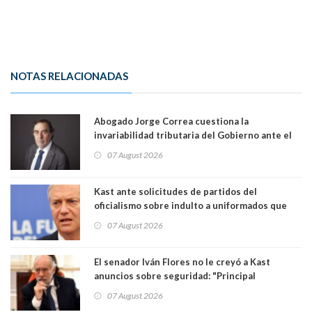
NOTAS RELACIONADAS
Abogado Jorge Correa cuestiona la
invariabilidad tributaria del Gobierno ante el
Tribunal Constitucional: “Es contraria a la
07 August 2026
democracia” y "defendemos la alternancia en el
poder"
Kast ante solicitudes de partidos del
oficialismo sobre indulto a uniformados que
están presos: "Se van a analizar en su mérito"
07 August 2026
El senador Iván Flores no le creyó a Kast
anuncios sobre seguridad: "Principal
herramienta sigue sin urgencia clave para
07 August 2026
perseguir ruta del dinero y levantar secreto