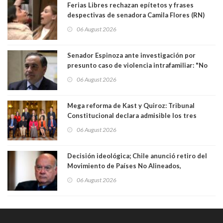
Ferias Libres rechazan epítetos y frases
despectivas de senadora Camila Flores (RN)
para maltratar a senadora Campillai
06 August 2026
Senador Espinoza ante investigación por
presunto caso de violencia intrafamiliar: "No
existe denuncia en mi contra". PS entregó
06 August 2026
antecedentes a Tribunal Supremo
Mega reforma de Kast y Quiroz: Tribunal
Constitucional declara admisible los tres
requerimientos de la oposición
06 August 2026
Decisión ideológica; Chile anunció retiro del
Movimiento de Países No Alineados,
organización de la que formaba parte desde
06 August 2026
1971. Excanciller Insulza lamentó decisión