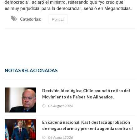
democracia”, aclaró el ministro, reiterando que “yo creo que
es muy perjudicial para la democracia”, señaló en Meganoticias.
Categorias:
Política
NOTAS RELACIONADAS
Decisión ideológica; Chile anunció retiro del
Movimiento de Países No Alineados,
organización de la que formaba parte desde
06 August 2026
1971. Excanciller Insulza lamentó decisión
En cadena nacional: Kast destaca aprobación
de megarreforma y presenta agenda contra el
Crimen Organizado y el Terrorismo
06 August 2026