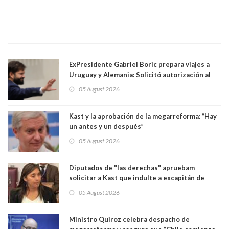
ExPresidente Gabriel Boric prepara viajes a
Uruguay y Alemania: Solicitó autorización al
Congreso
05 August 2026
Kast y la aprobación de la megarreforma: “Hay
un antes y un después”
05 August 2026
Diputados de "las derechas" apruebam
solicitar a Kast que indulte a excapitán de
carabineros condenado por dejar ciega a
05 August 2026
senadora Fabiola Campillai
Ministro Quiroz celebra despacho de