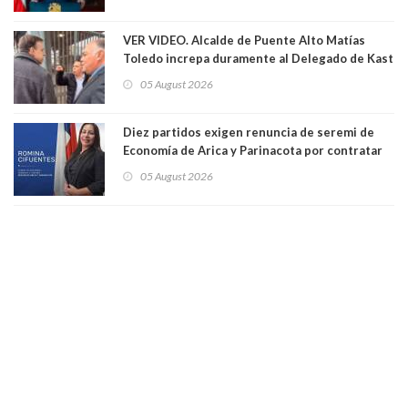
VER VIDEO. Alcalde de Puente Alto Matías
Toledo increpa duramente al Delegado de Kast
Germán Codina por crisis de seguridad. "El
05 August 2026
delegado nuevamente arrancando"
Diez partidos exigen renuncia de seremi de
Economía de Arica y Parinacota por contratar
solo a militantes del Gobierno. Entre ellas hay
05 August 2026
una militante de RN, detenida con 47 kilos de
droga