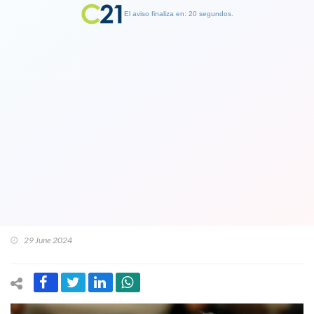
El aviso finaliza en: 19 segundos.
Finalizar Publicidad
Ministro de Justicia por dichos de
Matthei sobre narcopolítica: Son
“complejas, graves" y "no puede
ocupar el combate contra criminales
como estrategia de polarización”
29 June 2024