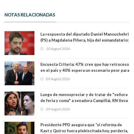
NOTAS RELACIONADAS
La respuesta del diputado Daniel Manouchehri
(PS) a Magdalena Piñera, hija del exmandatario:
"Les molesta que toquemos a quienes se
10 August 2026
creían intocables"
Encuesta Criteria: 47% cree que hay retroceso
en el país y 40% espera un escenario peor para
el empleo
09 August 2026
Luego de menospreciar y de tratar de "señora
de feria y cuma" a senadora Campillai, RN lleva
al Tribunal Supremo a la senadora Camila
09 August 2026
Flores
Presidente PPD asegura que “si reforma de
Kast y Quiroz fuera plebiscitada hoy, perdería,