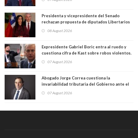
Presidenta y vicepresidente del Senado
rechazan propuesta de diputados Libertarios
para suspender Ley Karin por cinco años:
08 August 2026
"Constituye un camino equivocado"
Expresidente Gabriel Boric entra al ruedo y
cuestiona cifra de Kast sobre robos violentos.
Gobierno le respondió
07 August 2026
Abogado Jorge Correa cuestiona la
invariabilidad tributaria del Gobierno ante el
Tribunal Constitucional: “Es contraria a la
07 August 2026
democracia” y "defendemos la alternancia en el
poder"