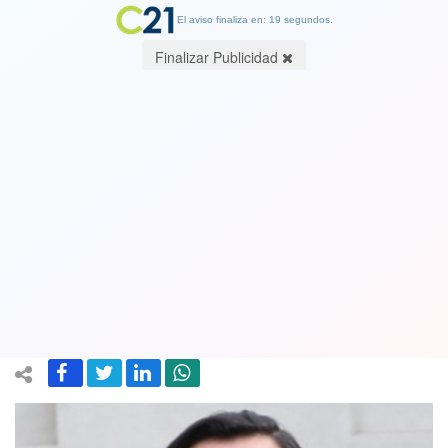
El aviso finaliza en: 19 segundos.
Finalizar Publicidad
Ministro Víctor Pérez por el
plebisicto: “Si alguien quiere alterar el
orden público es para impedir que los
chilenos vayan a votar”
24 October 2020