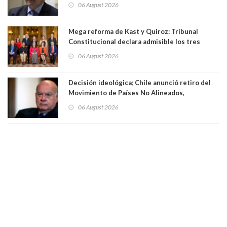
existe denuncia en mi contra". PS entregó
06 August 2026
antecedentes a Tribunal Supremo
Mega reforma de Kast y Quiroz: Tribunal
Constitucional declara admisible los tres
requerimientos de la oposición
06 August 2026
Decisión ideológica; Chile anunció retiro del
Movimiento de Países No Alineados,
organización de la que formaba parte desde
06 August 2026
1971. Excanciller Insulza lamentó decisión