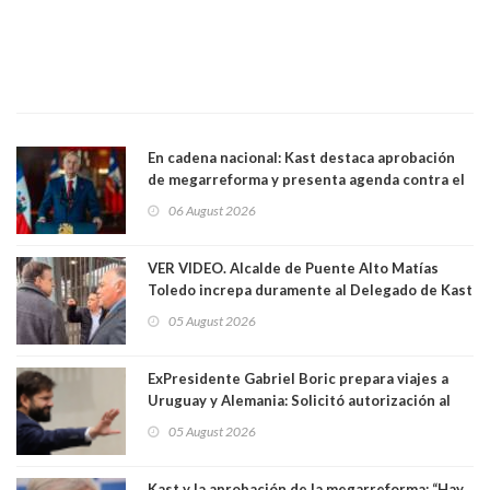
En cadena nacional: Kast destaca aprobación
de megarreforma y presenta agenda contra el
Crimen Organizado y el Terrorismo
06 August 2026
VER VIDEO. Alcalde de Puente Alto Matías
Toledo increpa duramente al Delegado de Kast
Germán Codina por crisis de seguridad. "El
05 August 2026
delegado nuevamente arrancando"
ExPresidente Gabriel Boric prepara viajes a
Uruguay y Alemania: Solicitó autorización al
Congreso
05 August 2026
Kast y la aprobación de la megarreforma: “Hay