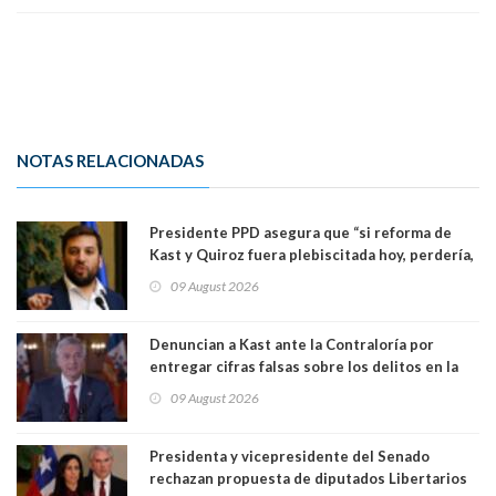
NOTAS RELACIONADAS
Presidente PPD asegura que “si reforma de
Kast y Quiroz fuera plebiscitada hoy, perdería,
la mayoría está en contra”. Y si el "TC resuelve
09 August 2026
a favor de la oposición, sería una victoria de la
ciudadanía”
Denuncian a Kast ante la Contraloría por
entregar cifras falsas sobre los delitos en la
cadena nacional
09 August 2026
Presidenta y vicepresidente del Senado
rechazan propuesta de diputados Libertarios