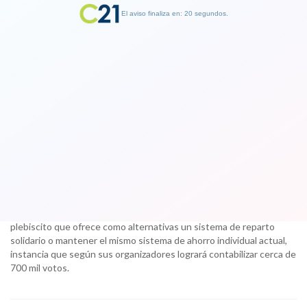
El aviso finaliza en: 19 segundos.
Finalizar Publicidad
Movimiento No+AFP manda mensaje
a la clase política tras la participación
en plebiscito
01 October 2017
Esta tarde cierran las mesas y plataformas de votación del
plebiscito que ofrece como alternativas un sistema de reparto
solidario o mantener el mismo sistema de ahorro individual actual,
instancia que según sus organizadores logrará contabilizar cerca de
700 mil votos.