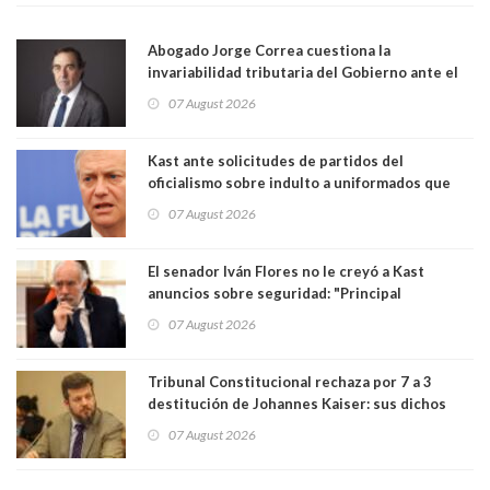
Abogado Jorge Correa cuestiona la
invariabilidad tributaria del Gobierno ante el
Tribunal Constitucional: “Es contraria a la
07 August 2026
democracia” y "defendemos la alternancia en el
poder"
Kast ante solicitudes de partidos del
oficialismo sobre indulto a uniformados que
están presos: "Se van a analizar en su mérito"
07 August 2026
El senador Iván Flores no le creyó a Kast
anuncios sobre seguridad: "Principal
herramienta sigue sin urgencia clave para
07 August 2026
perseguir ruta del dinero y levantar secreto
bancario"
Tribunal Constitucional rechaza por 7 a 3
destitución de Johannes Kaiser: sus dichos
sobre el golpe de Estado ya no importan para la
07 August 2026
justicia constitucional porque no es diputado