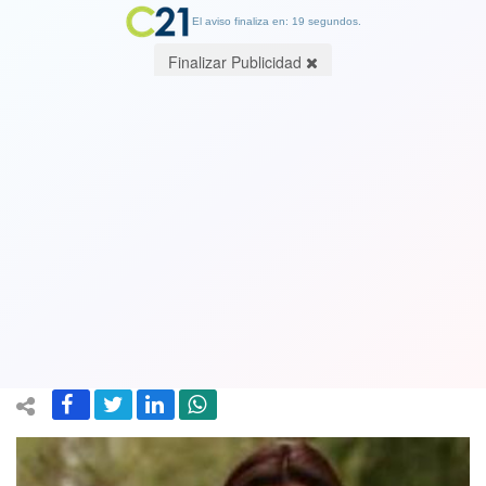
El aviso finaliza en: 19 segundos.
Finalizar Publicidad
Mujeres indignadas con chiste de
Piñera sobre minifalda: Periodista
Mirna Schindler dice que "Piñera ve a
las mujeres como un pedazo de carne”
24 October 2018