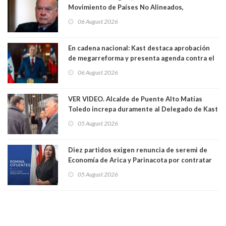
Movimiento de Países No Alineados,
organización de la que formaba parte desde
06 August 2026
1971. Excanciller Insulza lamentó decisión
En cadena nacional: Kast destaca aprobación
de megarreforma y presenta agenda contra el
Crimen Organizado y el Terrorismo
06 August 2026
VER VIDEO. Alcalde de Puente Alto Matías
Toledo increpa duramente al Delegado de Kast
Germán Codina por crisis de seguridad. "El
05 August 2026
delegado nuevamente arrancando"
Diez partidos exigen renuncia de seremi de
Economía de Arica y Parinacota por contratar
solo a militantes del Gobierno. Entre ellas hay
05 August 2026
una militante de RN, detenida con 47 kilos de
droga