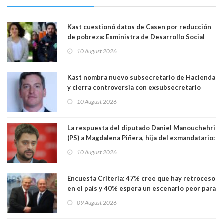
Kast cuestionó datos de Casen por reducción
de pobreza: Exministra de Desarrollo Social
Javiera Toro y exministro Giorgio Jackson la
10 August 2026
califican como "gravísima e irresponsable"
Kast nombra nuevo subsecretario de Hacienda
y cierra controversia con exsubsecretario
Juan Rodríguez por Test de Drogas
10 August 2026
La respuesta del diputado Daniel Manouchehri
(PS) a Magdalena Piñera, hija del exmandatario:
"Les molesta que toquemos a quienes se
10 August 2026
creían intocables"
Encuesta Criteria: 47% cree que hay retroceso
en el país y 40% espera un escenario peor para
el empleo
09 August 2026