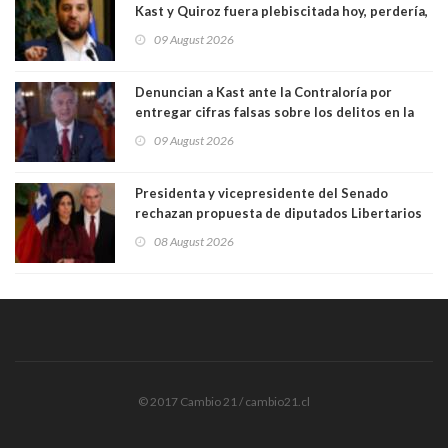
Kast y Quiroz fuera plebiscitada hoy, perdería,
la mayoría está en contra”. Y si el "TC resuelve
09 August 2026
a favor de la oposición, sería una victoria de la
ciudadanía”
Denuncian a Kast ante la Contraloría por
entregar cifras falsas sobre los delitos en la
cadena nacional
09 August 2026
Presidenta y vicepresidente del Senado
rechazan propuesta de diputados Libertarios
para suspender Ley Karin por cinco años:
08 August 2026
"Constituye un camino equivocado"
© 2017 Cambio 21 / cambio21.cl