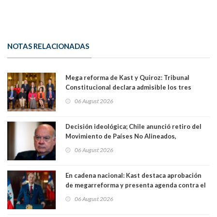
NOTAS RELACIONADAS
Mega reforma de Kast y Quiroz: Tribunal
Constitucional declara admisible los tres
requerimientos de la oposición
06 August 2026
Decisión ideológica; Chile anunció retiro del
Movimiento de Países No Alineados,
organización de la que formaba parte desde
06 August 2026
1971. Excanciller Insulza lamentó decisión
En cadena nacional: Kast destaca aprobación
de megarreforma y presenta agenda contra el
Crimen Organizado y el Terrorismo
06 August 2026