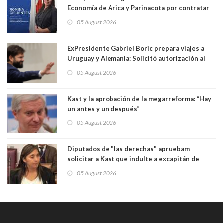
Economía de Arica y Parinacota por contratar
solo a militantes del Gobierno. Entre ellas hay
05 August 2026
una militante de RN, detenida con 47 kilos de
droga
ExPresidente Gabriel Boric prepara viajes a
Uruguay y Alemania: Solicitó autorización al
Congreso
05 August 2026
Kast y la aprobación de la megarreforma: “Hay
un antes y un después”
05 August 2026
Diputados de "las derechas" apruebam
solicitar a Kast que indulte a excapitán de
carabineros condenado por dejar ciega a
05 August 2026
senadora Fabiola Campillai