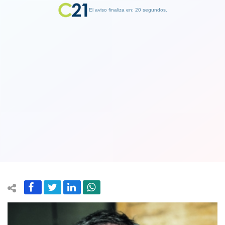
El aviso finaliza en: 19 segundos.
Finalizar Publicidad
Ni en el gabinete lo tragan: ministra
Plá le dedica un par de verdades al
ministro Varela por las “pequeñas
humillaciones”
17 May 2018