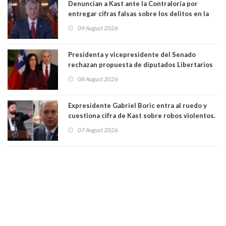
Denuncian a Kast ante la Contraloría por
entregar cifras falsas sobre los delitos en la
cadena nacional
09 August 2026
Presidenta y vicepresidente del Senado
rechazan propuesta de diputados Libertarios
para suspender Ley Karin por cinco años:
08 August 2026
"Constituye un camino equivocado"
Expresidente Gabriel Boric entra al ruedo y
cuestiona cifra de Kast sobre robos violentos.
Gobierno le respondió
07 August 2026