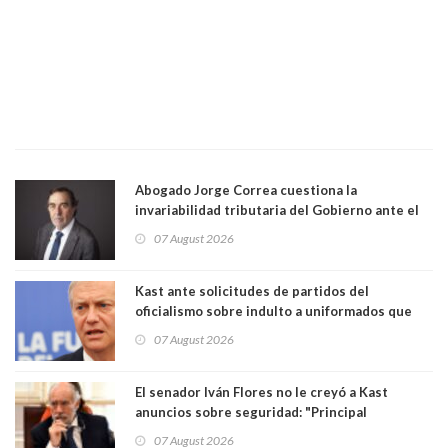
Abogado Jorge Correa cuestiona la
invariabilidad tributaria del Gobierno ante el
Tribunal Constitucional: “Es contraria a la
07 August 2026
democracia” y "defendemos la alternancia en el
poder"
Kast ante solicitudes de partidos del
oficialismo sobre indulto a uniformados que
están presos: "Se van a analizar en su mérito"
07 August 2026
El senador Iván Flores no le creyó a Kast
anuncios sobre seguridad: "Principal
herramienta sigue sin urgencia clave para
07 August 2026