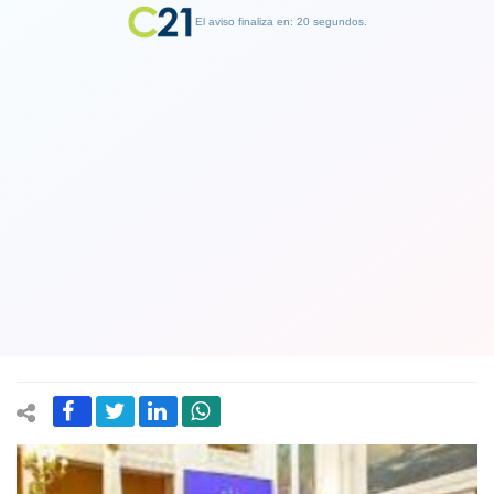
El aviso finaliza en: 19 segundos.
Finalizar Publicidad
No podrán "pitutear": Comisión de
Ética de la Convención determina
prohibición de tener un trabajo
remunerado adicional
20 August 2021