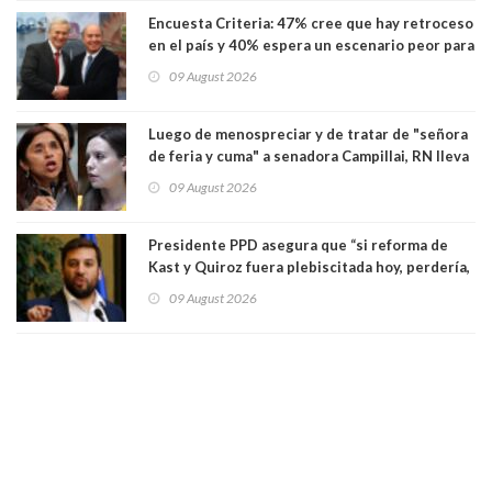
Encuesta Criteria: 47% cree que hay retroceso
en el país y 40% espera un escenario peor para
el empleo
09 August 2026
Luego de menospreciar y de tratar de "señora
de feria y cuma" a senadora Campillai, RN lleva
al Tribunal Supremo a la senadora Camila
09 August 2026
Flores
Presidente PPD asegura que “si reforma de
Kast y Quiroz fuera plebiscitada hoy, perdería,
la mayoría está en contra”. Y si el "TC resuelve
09 August 2026
a favor de la oposición, sería una victoria de la
ciudadanía”