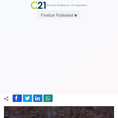
El aviso finaliza en: 19 segundos.
Finalizar Publicidad
Nueva derrota del Gobierno: Con
votos de la derecha, Senado aprobó
retiro del 10% de las AFP. 29 votos a
favor, 13 en contra y una abstencion
23 July 2020