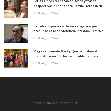
Ferias Libres rechazan epítetos y frases
despectivas de senadora Camila Flores (RN)
para maltratar a senadora Campillai
06 August 2026
Senador Espinoza ante investigación por
presunto caso de violencia intrafamiliar: "No
existe denuncia en mi contra". PS entregó
06 August 2026
antecedentes a Tribunal Supremo
Mega reforma de Kast y Quiroz: Tribunal
Constitucional declara admisible los tres
requerimientos de la oposición
06 August 2026
© 2017 Cambio 21 / cambio21.cl