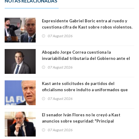
NOTAS RELACIONADAS
Expresidente Gabriel Boric entra al ruedo y
cuestiona cifra de Kast sobre robos violentos.
Gobierno le respondió
07 August 2026
Abogado Jorge Correa cuestiona la
invariabilidad tributaria del Gobierno ante el
Tribunal Constitucional: “Es contraria a la
07 August 2026
democracia” y "defendemos la alternancia en el
poder"
Kast ante solicitudes de partidos del
oficialismo sobre indulto a uniformados que
están presos: "Se van a analizar en su mérito"
07 August 2026
El senador Iván Flores no le creyó a Kast
anuncios sobre seguridad: "Principal
herramienta sigue sin urgencia clave para
07 August 2026
perseguir ruta del dinero y levantar secreto