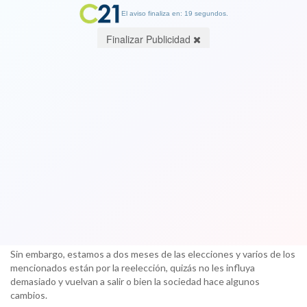
El aviso finaliza en: 19 segundos.
Finalizar Publicidad
Nuevamente parlamentarios en el ojo
del huracán: desprestigio suma y sigue
por gastos en asesorías "copy paste"
08 September 2017
Sin duda, tanto diputados como senadores han sido blanco de
críticas por mucho tiempo, de hecho es una de las instituciones
que en la mayoría de las encuestas sigue siendo la peor evaluada.
Sin embargo, estamos a dos meses de las elecciones y varios de los
mencionados están por la reelección, quizás no les influya
demasiado y vuelvan a salir o bien la sociedad hace algunos
cambios.