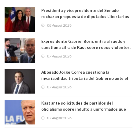
Presidenta y vicepresidente del Senado
rechazan propuesta de diputados Libertarios
para suspender Ley Karin por cinco años:
08 August 2026
"Constituye un camino equivocado"
Expresidente Gabriel Boric entra al ruedo y
cuestiona cifra de Kast sobre robos violentos.
Gobierno le respondió
07 August 2026
Abogado Jorge Correa cuestiona la
invariabilidad tributaria del Gobierno ante el
Tribunal Constitucional: “Es contraria a la
07 August 2026
democracia” y "defendemos la alternancia en el
poder"
Kast ante solicitudes de partidos del
oficialismo sobre indulto a uniformados que
están presos: "Se van a analizar en su mérito"
07 August 2026