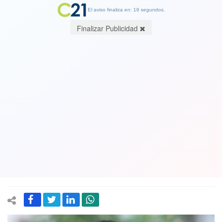
El aviso finaliza en: 19 segundos.
Finalizar Publicidad
Obsesionada con echarle la culpa al
gobierno de Bachelet . Cecilia Pérez:
“estamos tratando de arreglar la
mediocridad de país que nos dejó el
gobierno anterior”
03 May 2019