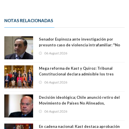
NOTAS RELACIONADAS
Senador Espinoza ante investigación por
presunto caso de violencia intrafamiliar: "No
existe denuncia en mi contra". PS entregó
06 August 2026
antecedentes a Tribunal Supremo
Mega reforma de Kast y Quiroz: Tribunal
Constitucional declara admisible los tres
requerimientos de la oposición
06 August 2026
Decisión ideológica; Chile anunció retiro del
Movimiento de Países No Alineados,
organización de la que formaba parte desde
06 August 2026
1971. Excanciller Insulza lamentó decisión
En cadena nacional: Kast destaca aprobación