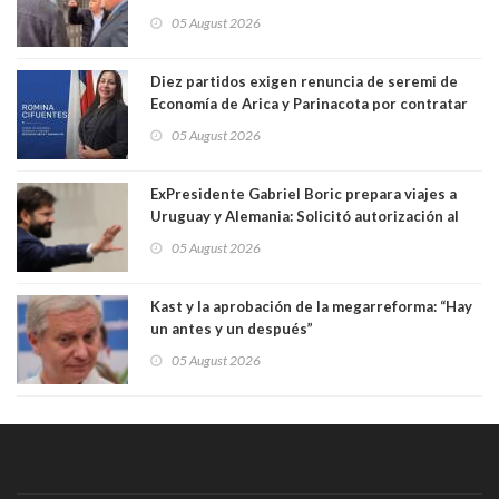
Germán Codina por crisis de seguridad. "El
05 August 2026
delegado nuevamente arrancando"
Diez partidos exigen renuncia de seremi de
Economía de Arica y Parinacota por contratar
solo a militantes del Gobierno. Entre ellas hay
05 August 2026
una militante de RN, detenida con 47 kilos de
droga
ExPresidente Gabriel Boric prepara viajes a
Uruguay y Alemania: Solicitó autorización al
Congreso
05 August 2026
Kast y la aprobación de la megarreforma: “Hay
un antes y un después”
05 August 2026