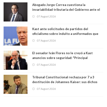
Abogado Jorge Correa cuestiona la
invariabilidad tributaria del Gobierno ante el
Tribunal Constitucional: “Es contraria a la
07 August 2026
democracia” y "defendemos la alternancia en el
poder"
Kast ante solicitudes de partidos del
oficialismo sobre indulto a uniformados que
están presos: "Se van a analizar en su mérito"
07 August 2026
El senador Iván Flores no le creyó a Kast
anuncios sobre seguridad: "Principal
herramienta sigue sin urgencia clave para
07 August 2026
perseguir ruta del dinero y levantar secreto
bancario"
Tribunal Constitucional rechaza por 7 a 3
destitución de Johannes Kaiser: sus dichos
sobre el golpe de Estado ya no importan para la
07 August 2026
justicia constitucional porque no es diputado