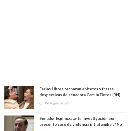
Ferias Libres rechazan epítetos y frases
despectivas de senadora Camila Flores (RN)
para maltratar a senadora Campillai
06 August 2026
Senador Espinoza ante investigación por
presunto caso de violencia intrafamiliar: "No
existe denuncia en mi contra". PS entregó