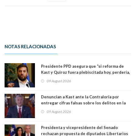
NOTAS RELACIONADAS
Presidente PPD asegura que “si reforma de
Kast y Quiroz fuera plebiscitada hoy, perdería,
la mayoría está en contra”. Y si el "TC resuelve
09 August 2026
a favor de la oposición, sería una victoria de la
ciudadanía”
Denuncian a Kast ante la Contraloría por
entregar cifras falsas sobre los delitos en la
cadena nacional
09 August 2026
Presidenta y vicepresidente del Senado
rechazan propuesta de diputados Libertarios