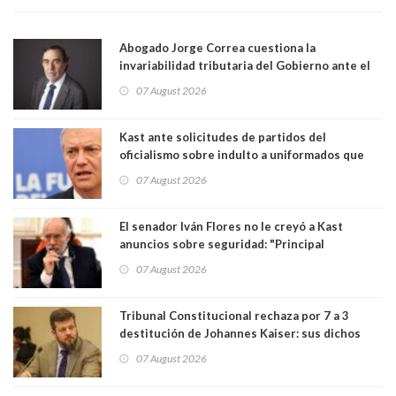
Abogado Jorge Correa cuestiona la
invariabilidad tributaria del Gobierno ante el
Tribunal Constitucional: “Es contraria a la
07 August 2026
democracia” y "defendemos la alternancia en el
poder"
Kast ante solicitudes de partidos del
oficialismo sobre indulto a uniformados que
están presos: "Se van a analizar en su mérito"
07 August 2026
El senador Iván Flores no le creyó a Kast
anuncios sobre seguridad: "Principal
herramienta sigue sin urgencia clave para
07 August 2026
perseguir ruta del dinero y levantar secreto
bancario"
Tribunal Constitucional rechaza por 7 a 3
destitución de Johannes Kaiser: sus dichos
sobre el golpe de Estado ya no importan para la
07 August 2026
justicia constitucional porque no es diputado