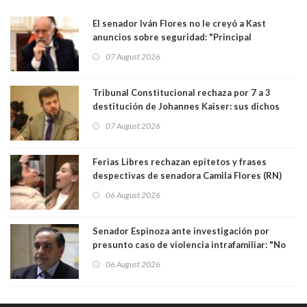
El senador Iván Flores no le creyó a Kast
anuncios sobre seguridad: "Principal
herramienta sigue sin urgencia clave para
07 August 2026
perseguir ruta del dinero y levantar secreto
bancario"
Tribunal Constitucional rechaza por 7 a 3
destitución de Johannes Kaiser: sus dichos
sobre el golpe de Estado ya no importan para la
07 August 2026
justicia constitucional porque no es diputado
Ferias Libres rechazan epítetos y frases
despectivas de senadora Camila Flores (RN)
para maltratar a senadora Campillai
06 August 2026
Senador Espinoza ante investigación por
presunto caso de violencia intrafamiliar: "No
existe denuncia en mi contra". PS entregó
06 August 2026
antecedentes a Tribunal Supremo