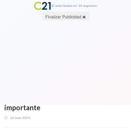
El aviso finaliza en: 19 segundos.
Finalizar Publicidad
Otra discrepancia y cuestionamientos
del Partido Comunista con Boric:
Criticó eficacia de Cumbre por Ucrania
"para construir un acuerdo político
que resuelva la paz” donde el
mandatario chileno jugó un rol
importante
16 June 2024