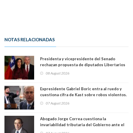
NOTAS RELACIONADAS
Presidenta y vicepresidente del Senado
rechazan propuesta de diputados Libertarios
para suspender Ley Karin por cinco años:
08 August 2026
"Constituye un camino equivocado"
Expresidente Gabriel Boric entra al ruedo y
cuestiona cifra de Kast sobre robos violentos.
Gobierno le respondió
07 August 2026
Abogado Jorge Correa cuestiona la
invariabilidad tributaria del Gobierno ante el
Tribunal Constitucional: “Es contraria a la