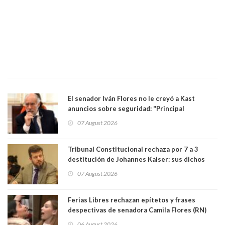
El senador Iván Flores no le creyó a Kast
anuncios sobre seguridad: "Principal
herramienta sigue sin urgencia clave para
07 August 2026
perseguir ruta del dinero y levantar secreto
bancario"
Tribunal Constitucional rechaza por 7 a 3
destitución de Johannes Kaiser: sus dichos
sobre el golpe de Estado ya no importan para la
07 August 2026
justicia constitucional porque no es diputado
Ferias Libres rechazan epítetos y frases
despectivas de senadora Camila Flores (RN)
para maltratar a senadora Campillai
06 August 2026