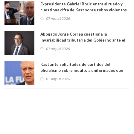
Expresidente Gabriel Boric entra al ruedo y
cuestiona cifra de Kast sobre robos violentos.
Gobierno le respondió
07 August 2026
Abogado Jorge Correa cuestiona la
invariabilidad tributaria del Gobierno ante el
Tribunal Constitucional: “Es contraria a la
07 August 2026
democracia” y "defendemos la alternancia en el
poder"
Kast ante solicitudes de partidos del
oficialismo sobre indulto a uniformados que
están presos: "Se van a analizar en su mérito"
07 August 2026