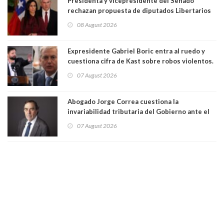
Presidenta y vicepresidente del Senado
rechazan propuesta de diputados Libertarios
para suspender Ley Karin por cinco años:
08 August 2026
"Constituye un camino equivocado"
Expresidente Gabriel Boric entra al ruedo y
cuestiona cifra de Kast sobre robos violentos.
Gobierno le respondió
07 August 2026
Abogado Jorge Correa cuestiona la
invariabilidad tributaria del Gobierno ante el
Tribunal Constitucional: “Es contraria a la
07 August 2026
democracia” y "defendemos la alternancia en el
poder"