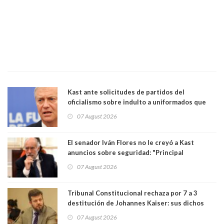
Kast ante solicitudes de partidos del
oficialismo sobre indulto a uniformados que
están presos: "Se van a analizar en su mérito"
07 August 2026
El senador Iván Flores no le creyó a Kast
anuncios sobre seguridad: "Principal
herramienta sigue sin urgencia clave para
07 August 2026
perseguir ruta del dinero y levantar secreto
bancario"
Tribunal Constitucional rechaza por 7 a 3
destitución de Johannes Kaiser: sus dichos
sobre el golpe de Estado ya no importan para la
07 August 2026
justicia constitucional porque no es diputado