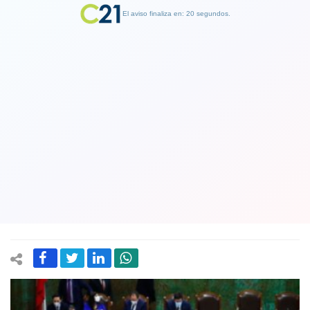
El aviso finaliza en: 19 segundos.
Finalizar Publicidad
Paliza para el gobierno: Por 116 votos
a favor diputados aprueban
modificaciones al retiro del 10% de los
fondos de las AFP
23 July 2020