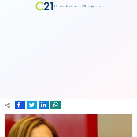
El aviso finaliza en: 19 segundos.
Finalizar Publicidad
Pamela Jiles se adelanta y presenta
proyecto para retirar el 100% de los
fondos previsionales
03 June 2021