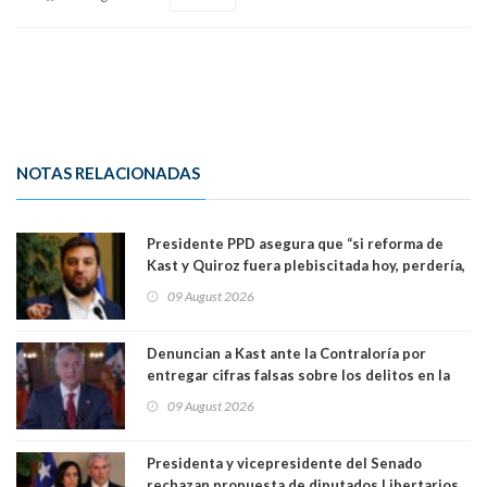
NOTAS RELACIONADAS
Presidente PPD asegura que “si reforma de
Kast y Quiroz fuera plebiscitada hoy, perdería,
la mayoría está en contra”. Y si el "TC resuelve
09 August 2026
a favor de la oposición, sería una victoria de la
ciudadanía”
Denuncian a Kast ante la Contraloría por
entregar cifras falsas sobre los delitos en la
cadena nacional
09 August 2026
Presidenta y vicepresidente del Senado
rechazan propuesta de diputados Libertarios