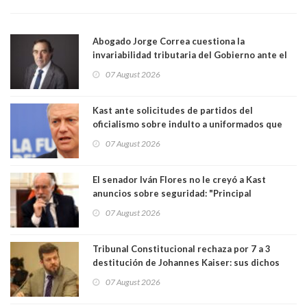
Abogado Jorge Correa cuestiona la
invariabilidad tributaria del Gobierno ante el
Tribunal Constitucional: “Es contraria a la
07 August 2026
democracia” y "defendemos la alternancia en el
poder"
Kast ante solicitudes de partidos del
oficialismo sobre indulto a uniformados que
están presos: "Se van a analizar en su mérito"
07 August 2026
El senador Iván Flores no le creyó a Kast
anuncios sobre seguridad: "Principal
herramienta sigue sin urgencia clave para
07 August 2026
perseguir ruta del dinero y levantar secreto
bancario"
Tribunal Constitucional rechaza por 7 a 3
destitución de Johannes Kaiser: sus dichos
sobre el golpe de Estado ya no importan para la
07 August 2026
justicia constitucional porque no es diputado