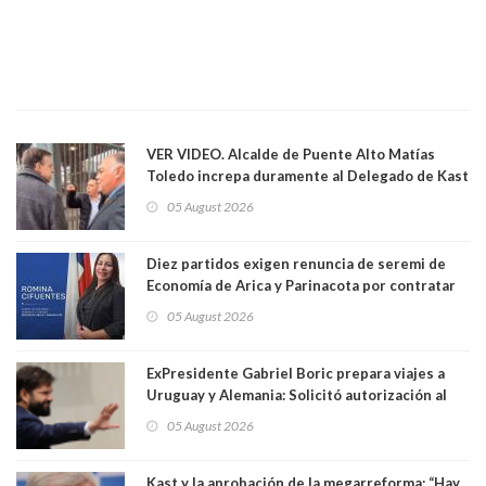
VER VIDEO. Alcalde de Puente Alto Matías
Toledo increpa duramente al Delegado de Kast
Germán Codina por crisis de seguridad. "El
05 August 2026
delegado nuevamente arrancando"
Diez partidos exigen renuncia de seremi de
Economía de Arica y Parinacota por contratar
solo a militantes del Gobierno. Entre ellas hay
05 August 2026
una militante de RN, detenida con 47 kilos de
droga
ExPresidente Gabriel Boric prepara viajes a
Uruguay y Alemania: Solicitó autorización al
Congreso
05 August 2026
Kast y la aprobación de la megarreforma: “Hay