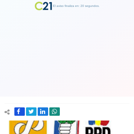
El aviso finaliza en: 19 segundos.
Finalizar Publicidad
Partidos políticos gastan 90% del
dinero que reciben del Estado en
burocracia. Solo 10% va a formación
política
03 July 2019