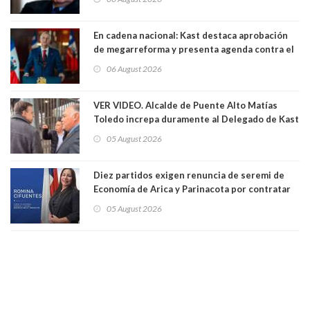
1971. Excanciller Insulza lamentó decisión
En cadena nacional: Kast destaca aprobación
de megarreforma y presenta agenda contra el
Crimen Organizado y el Terrorismo
06 August 2026
VER VIDEO. Alcalde de Puente Alto Matías
Toledo increpa duramente al Delegado de Kast
Germán Codina por crisis de seguridad. "El
05 August 2026
delegado nuevamente arrancando"
Diez partidos exigen renuncia de seremi de
Economía de Arica y Parinacota por contratar
solo a militantes del Gobierno. Entre ellas hay
05 August 2026
una militante de RN, detenida con 47 kilos de
droga