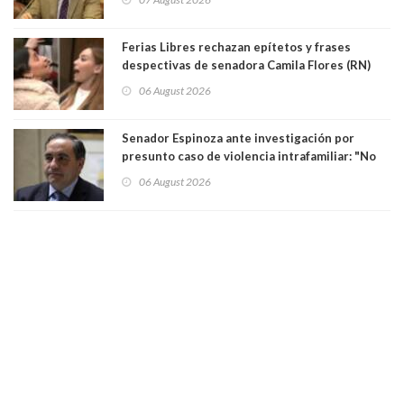
justicia constitucional porque no es diputado
Ferias Libres rechazan epítetos y frases
despectivas de senadora Camila Flores (RN)
para maltratar a senadora Campillai
06 August 2026
Senador Espinoza ante investigación por
presunto caso de violencia intrafamiliar: "No
existe denuncia en mi contra". PS entregó
06 August 2026
antecedentes a Tribunal Supremo