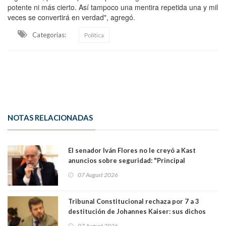
potente ni más cierto. Así tampoco una mentira repetida una y mil
veces se convertirá en verdad", agregó.
Categorias:
Política
NOTAS RELACIONADAS
El senador Iván Flores no le creyó a Kast
anuncios sobre seguridad: "Principal
herramienta sigue sin urgencia clave para
07 August 2026
perseguir ruta del dinero y levantar secreto
bancario"
Tribunal Constitucional rechaza por 7 a 3
destitución de Johannes Kaiser: sus dichos
sobre el golpe de Estado ya no importan para la
07 August 2026