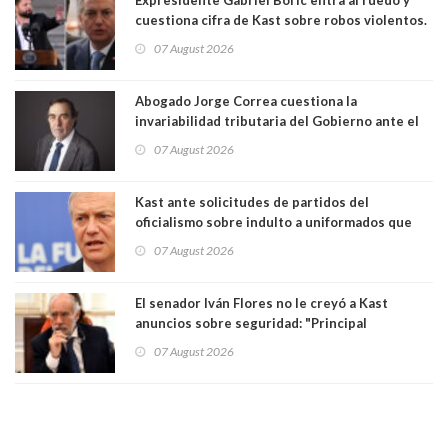
cuestiona cifra de Kast sobre robos violentos.
Gobierno le respondió
07 August 2026
Abogado Jorge Correa cuestiona la
invariabilidad tributaria del Gobierno ante el
Tribunal Constitucional: “Es contraria a la
07 August 2026
democracia” y "defendemos la alternancia en el
poder"
Kast ante solicitudes de partidos del
oficialismo sobre indulto a uniformados que
están presos: "Se van a analizar en su mérito"
07 August 2026
El senador Iván Flores no le creyó a Kast
anuncios sobre seguridad: "Principal
herramienta sigue sin urgencia clave para
07 August 2026
perseguir ruta del dinero y levantar secreto
bancario"