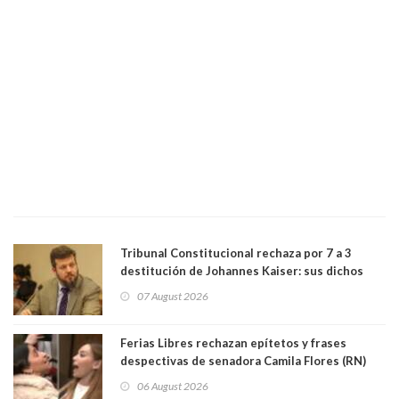
Tribunal Constitucional rechaza por 7 a 3
destitución de Johannes Kaiser: sus dichos
sobre el golpe de Estado ya no importan para la
07 August 2026
justicia constitucional porque no es diputado
Ferias Libres rechazan epítetos y frases
despectivas de senadora Camila Flores (RN)
para maltratar a senadora Campillai
06 August 2026