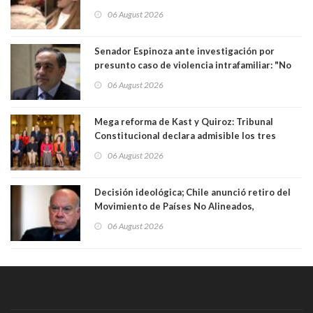
para maltratar a senadora Campillai
06 August 2026
Senador Espinoza ante investigación por
presunto caso de violencia intrafamiliar: "No
existe denuncia en mi contra". PS entregó
06 August 2026
antecedentes a Tribunal Supremo
Mega reforma de Kast y Quiroz: Tribunal
Constitucional declara admisible los tres
requerimientos de la oposición
06 August 2026
Decisión ideológica; Chile anunció retiro del
Movimiento de Países No Alineados,
organización de la que formaba parte desde
06 August 2026
1971. Excanciller Insulza lamentó decisión