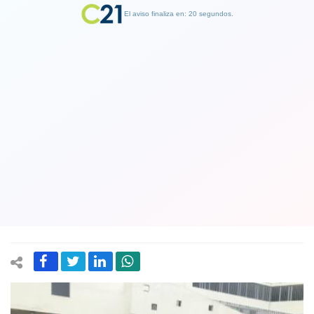
El aviso finaliza en: 19 segundos.
Finalizar Publicidad
Piden "Justicia para Frei" en acto en la
villa que lleva su nombre en comuna
de Ñuñoa donde participaron el
alcalde y el presidente del Senado
02 November 2018