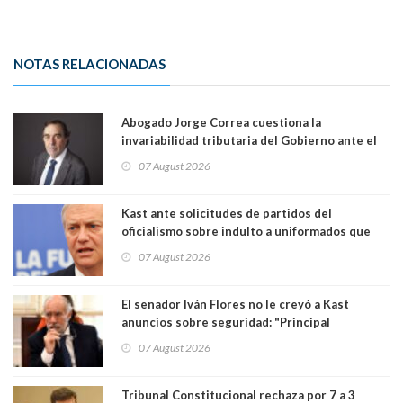
NOTAS RELACIONADAS
Abogado Jorge Correa cuestiona la
invariabilidad tributaria del Gobierno ante el
Tribunal Constitucional: “Es contraria a la
07 August 2026
democracia” y "defendemos la alternancia en el
poder"
Kast ante solicitudes de partidos del
oficialismo sobre indulto a uniformados que
están presos: "Se van a analizar en su mérito"
07 August 2026
El senador Iván Flores no le creyó a Kast
anuncios sobre seguridad: "Principal
herramienta sigue sin urgencia clave para
07 August 2026
perseguir ruta del dinero y levantar secreto
bancario"
Tribunal Constitucional rechaza por 7 a 3