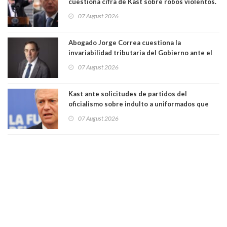
cuestiona cifra de Kast sobre robos violentos.
Gobierno le respondió
07 August 2026
Abogado Jorge Correa cuestiona la
invariabilidad tributaria del Gobierno ante el
Tribunal Constitucional: “Es contraria a la
07 August 2026
democracia” y "defendemos la alternancia en el
poder"
Kast ante solicitudes de partidos del
oficialismo sobre indulto a uniformados que
están presos: "Se van a analizar en su mérito"
07 August 2026