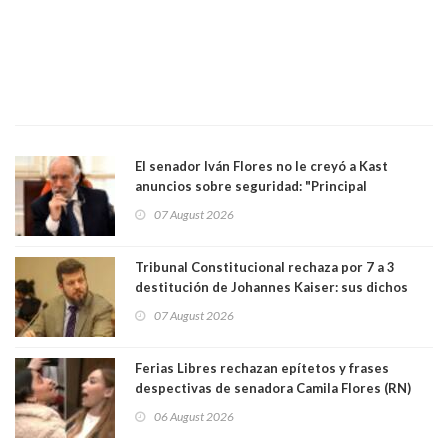
El senador Iván Flores no le creyó a Kast
anuncios sobre seguridad: "Principal
herramienta sigue sin urgencia clave para
07 August 2026
perseguir ruta del dinero y levantar secreto
bancario"
Tribunal Constitucional rechaza por 7 a 3
destitución de Johannes Kaiser: sus dichos
sobre el golpe de Estado ya no importan para la
07 August 2026
justicia constitucional porque no es diputado
Ferias Libres rechazan epítetos y frases
despectivas de senadora Camila Flores (RN)
para maltratar a senadora Campillai
06 August 2026