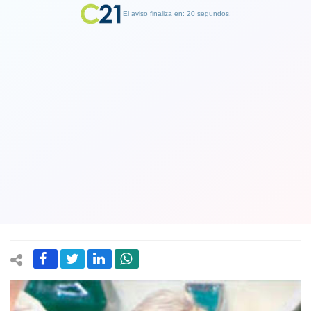
El aviso finaliza en: 19 segundos.
Finalizar Publicidad
Piñera convertido casi en panelista de
Mucho Gusto del Mega: Otra vez
estuvo en el matinal y dijo que Chile es
un "oasis" en América Latina
08 October 2019