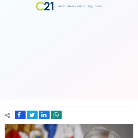
El aviso finaliza en: 19 segundos.
Finalizar Publicidad
Piñera cuestionó demora en
proyectos: "Hay diputados que
critican todo, y con qué ropa si
sacaron dos o tres votos"
12 March 2021