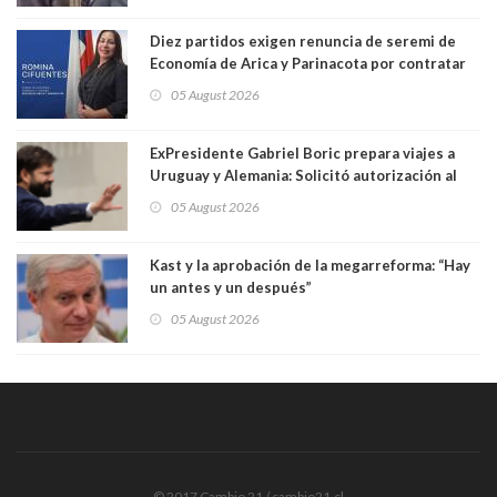
Diez partidos exigen renuncia de seremi de
Economía de Arica y Parinacota por contratar
solo a militantes del Gobierno. Entre ellas hay
05 August 2026
una militante de RN, detenida con 47 kilos de
droga
ExPresidente Gabriel Boric prepara viajes a
Uruguay y Alemania: Solicitó autorización al
Congreso
05 August 2026
Kast y la aprobación de la megarreforma: “Hay
un antes y un después”
05 August 2026
© 2017 Cambio 21 / cambio21.cl