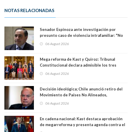
NOTAS RELACIONADAS
Senador Espinoza ante investigación por
presunto caso de violencia intrafamiliar: "No
existe denuncia en mi contra". PS entregó
06 August 2026
antecedentes a Tribunal Supremo
Mega reforma de Kast y Quiroz: Tribunal
Constitucional declara admisible los tres
requerimientos de la oposición
06 August 2026
Decisión ideológica; Chile anunció retiro del
Movimiento de Países No Alineados,
organización de la que formaba parte desde
06 August 2026
1971. Excanciller Insulza lamentó decisión
En cadena nacional: Kast destaca aprobación
de megarreforma y presenta agenda contra el
Crimen Organizado y el Terrorismo