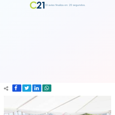
El aviso finaliza en: 19 segundos.
Finalizar Publicidad
Piñera llama a mantener "unidad y
coordinación" durante reunión de
Chile Vamos en Cerro Castillo
15 March 2018