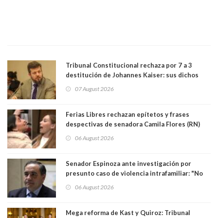
Tribunal Constitucional rechaza por 7 a 3
destitución de Johannes Kaiser: sus dichos
sobre el golpe de Estado ya no importan para la
07 August 2026
justicia constitucional porque no es diputado
Ferias Libres rechazan epítetos y frases
despectivas de senadora Camila Flores (RN)
para maltratar a senadora Campillai
06 August 2026
Senador Espinoza ante investigación por
presunto caso de violencia intrafamiliar: "No
existe denuncia en mi contra". PS entregó
06 August 2026
antecedentes a Tribunal Supremo
Mega reforma de Kast y Quiroz: Tribunal