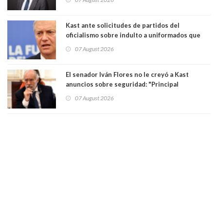
democracia” y "defendemos la alternancia en el
poder"
Kast ante solicitudes de partidos del
oficialismo sobre indulto a uniformados que
están presos: "Se van a analizar en su mérito"
07 August 2026
El senador Iván Flores no le creyó a Kast
anuncios sobre seguridad: "Principal
herramienta sigue sin urgencia clave para
07 August 2026
perseguir ruta del dinero y levantar secreto
bancario"