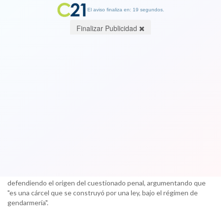
El aviso finaliza en: 19 segundos.
Finalizar Publicidad
Piñera no cerrará Punta Peuco: ¿El
nuevo "ofertón" del candidato para
ganarse a la "familia militar"?
06 December 2017
Primero aceptó continuar con la educación gratuita, esto después
de la condición que le impusiera José Manuel Ossandón para darle
su apoyo. Ahora mencionó que no cerrará Punta Peuco,
defendiendo el origen del cuestionado penal, argumentando que
"es una cárcel que se construyó por una ley, bajo el régimen de
gendarmería".