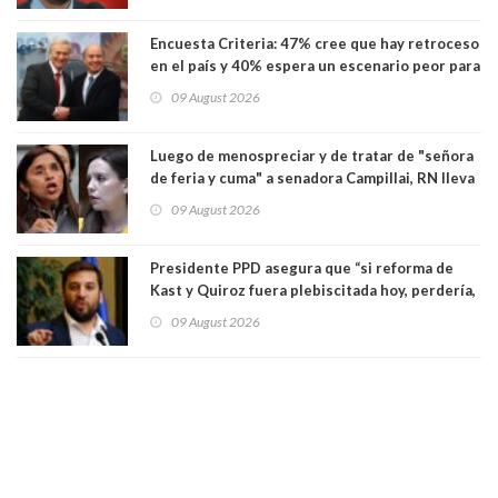
Encuesta Criteria: 47% cree que hay retroceso
en el país y 40% espera un escenario peor para
el empleo
09 August 2026
Luego de menospreciar y de tratar de "señora
de feria y cuma" a senadora Campillai, RN lleva
al Tribunal Supremo a la senadora Camila
09 August 2026
Flores
Presidente PPD asegura que “si reforma de
Kast y Quiroz fuera plebiscitada hoy, perdería,
la mayoría está en contra”. Y si el "TC resuelve
09 August 2026
a favor de la oposición, sería una victoria de la
ciudadanía”