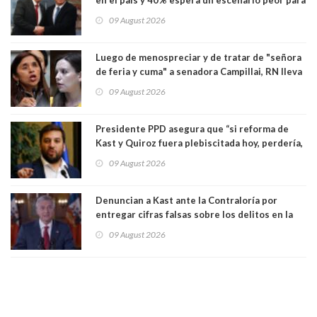
el empleo
09 August 2026
Luego de menospreciar y de tratar de "señora
de feria y cuma" a senadora Campillai, RN lleva
al Tribunal Supremo a la senadora Camila
09 August 2026
Flores
Presidente PPD asegura que “si reforma de
Kast y Quiroz fuera plebiscitada hoy, perdería,
la mayoría está en contra”. Y si el "TC resuelve
09 August 2026
a favor de la oposición, sería una victoria de la
ciudadanía”
Denuncian a Kast ante la Contraloría por
entregar cifras falsas sobre los delitos en la
cadena nacional
09 August 2026