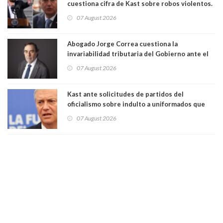
cuestiona cifra de Kast sobre robos violentos.
Gobierno le respondió
07 August 2026
Abogado Jorge Correa cuestiona la
invariabilidad tributaria del Gobierno ante el
Tribunal Constitucional: “Es contraria a la
07 August 2026
democracia” y "defendemos la alternancia en el
poder"
Kast ante solicitudes de partidos del
oficialismo sobre indulto a uniformados que
están presos: "Se van a analizar en su mérito"
07 August 2026