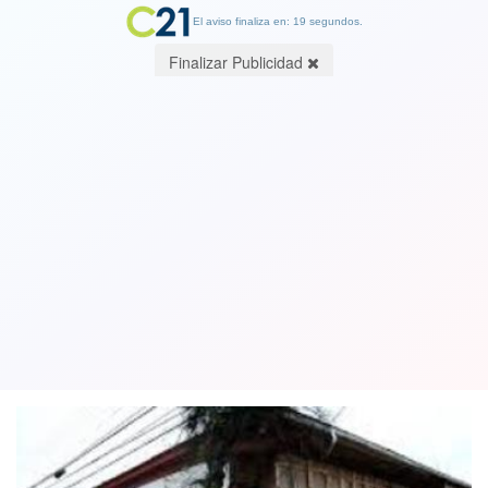
El aviso finaliza en: 19 segundos.
Finalizar Publicidad
Piñera se sube al avión: anuncia visita a
la zona del terremoto en región de
Coquimbo
21 January 2019