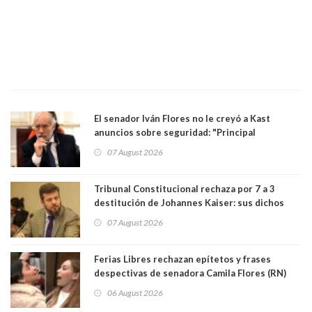
El senador Iván Flores no le creyó a Kast
anuncios sobre seguridad: "Principal
herramienta sigue sin urgencia clave para
07 August 2026
perseguir ruta del dinero y levantar secreto
bancario"
Tribunal Constitucional rechaza por 7 a 3
destitución de Johannes Kaiser: sus dichos
sobre el golpe de Estado ya no importan para la
07 August 2026
justicia constitucional porque no es diputado
Ferias Libres rechazan epítetos y frases
despectivas de senadora Camila Flores (RN)
para maltratar a senadora Campillai
06 August 2026