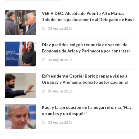
VER VIDEO. Alcalde de Puente Alto Matías
Toledo increpa duramente al Delegado de Kast
Germán Codina por crisis de seguridad. "El
05 August 2026
delegado nuevamente arrancando"
Diez partidos exigen renuncia de seremi de
Economía de Arica y Parinacota por contratar
solo a militantes del Gobierno. Entre ellas hay
05 August 2026
una militante de RN, detenida con 47 kilos de
droga
ExPresidente Gabriel Boric prepara viajes a
Uruguay y Alemania: Solicitó autorización al
Congreso
05 August 2026
Kast y la aprobación de la megarreforma: “Hay
un antes y un después”
05 August 2026