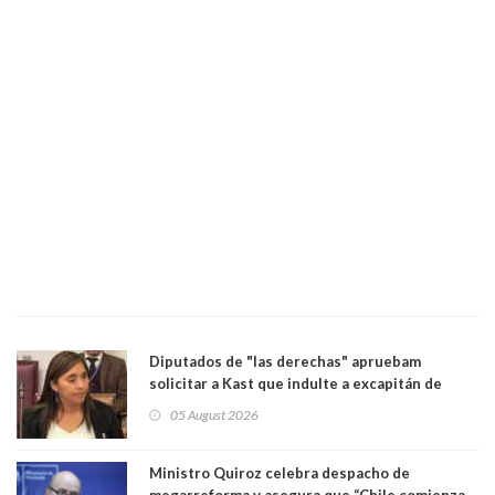
Diputados de "las derechas" apruebam
solicitar a Kast que indulte a excapitán de
carabineros condenado por dejar ciega a
05 August 2026
senadora Fabiola Campillai
Ministro Quiroz celebra despacho de