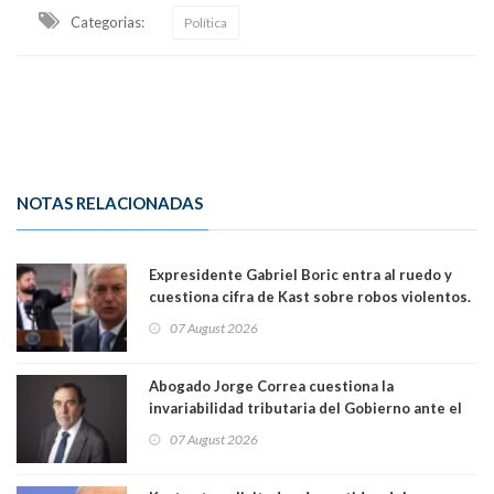
Categorias:
Política
NOTAS RELACIONADAS
Expresidente Gabriel Boric entra al ruedo y
cuestiona cifra de Kast sobre robos violentos.
Gobierno le respondió
07 August 2026
Abogado Jorge Correa cuestiona la
invariabilidad tributaria del Gobierno ante el
Tribunal Constitucional: “Es contraria a la
07 August 2026
democracia” y "defendemos la alternancia en el
poder"