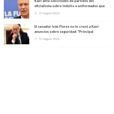
Kast ante solicitudes de partidos del
oficialismo sobre indulto a uniformados que
están presos: "Se van a analizar en su mérito"
07 August 2026
El senador Iván Flores no le creyó a Kast
anuncios sobre seguridad: "Principal
herramienta sigue sin urgencia clave para
07 August 2026
perseguir ruta del dinero y levantar secreto
bancario"