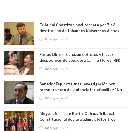
Tribunal Constitucional rechaza por 7 a 3
destitución de Johannes Kaiser: sus dichos
sobre el golpe de Estado ya no importan para la
07 August 2026
justicia constitucional porque no es diputado
Ferias Libres rechazan epítetos y frases
despectivas de senadora Camila Flores (RN)
para maltratar a senadora Campillai
06 August 2026
Senador Espinoza ante investigación por
presunto caso de violencia intrafamiliar: "No
existe denuncia en mi contra". PS entregó
06 August 2026
antecedentes a Tribunal Supremo
Mega reforma de Kast y Quiroz: Tribunal
Constitucional declara admisible los tres
requerimientos de la oposición
06 August 2026