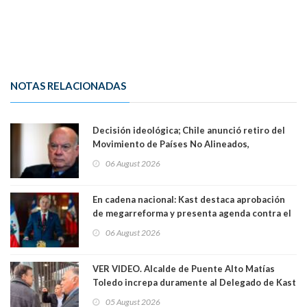
NOTAS RELACIONADAS
Decisión ideológica; Chile anunció retiro del
Movimiento de Países No Alineados,
organización de la que formaba parte desde
06 August 2026
1971. Excanciller Insulza lamentó decisión
En cadena nacional: Kast destaca aprobación
de megarreforma y presenta agenda contra el
Crimen Organizado y el Terrorismo
06 August 2026
VER VIDEO. Alcalde de Puente Alto Matías
Toledo increpa duramente al Delegado de Kast
Germán Codina por crisis de seguridad. "El
05 August 2026