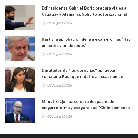
ExPresidente Gabriel Boric prepara viajes a
Uruguay y Alemania: Solicitó autorización al
Congreso
05 August 2026
Kast y la aprobación de la megarreforma: “Hay
un antes y un después”
05 August 2026
Diputados de "las derechas" apruebam
solicitar a Kast que indulte a excapitán de
carabineros condenado por dejar ciega a
05 August 2026
senadora Fabiola Campillai
Ministro Quiroz celebra despacho de
megarreforma y asegura que “Chile comienza
nuevamente a crecer”
05 August 2026