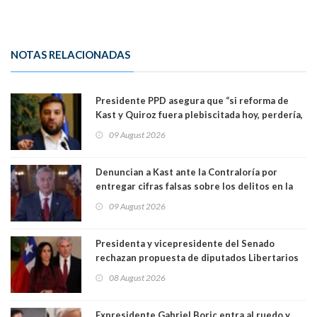
NOTAS RELACIONADAS
Presidente PPD asegura que “si reforma de
Kast y Quiroz fuera plebiscitada hoy, perdería,
la mayoría está en contra”. Y si el "TC resuelve
09 August 2026
a favor de la oposición, sería una victoria de la
ciudadanía”
Denuncian a Kast ante la Contraloría por
entregar cifras falsas sobre los delitos en la
cadena nacional
09 August 2026
Presidenta y vicepresidente del Senado
rechazan propuesta de diputados Libertarios
para suspender Ley Karin por cinco años:
08 August 2026
"Constituye un camino equivocado"
Expresidente Gabriel Boric entra al ruedo y