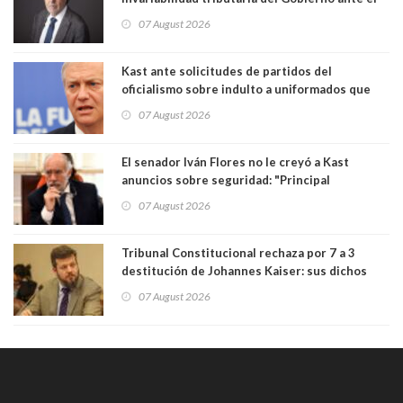
Tribunal Constitucional: “Es contraria a la
07 August 2026
democracia” y "defendemos la alternancia en el
poder"
Kast ante solicitudes de partidos del
oficialismo sobre indulto a uniformados que
están presos: "Se van a analizar en su mérito"
07 August 2026
El senador Iván Flores no le creyó a Kast
anuncios sobre seguridad: "Principal
herramienta sigue sin urgencia clave para
07 August 2026
perseguir ruta del dinero y levantar secreto
bancario"
Tribunal Constitucional rechaza por 7 a 3
destitución de Johannes Kaiser: sus dichos
sobre el golpe de Estado ya no importan para la
07 August 2026
justicia constitucional porque no es diputado