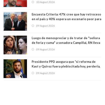
10 August 2026
creían intocables"
Encuesta Criteria: 47% cree que hay retroceso
en el país y 40% espera un escenario peor para
el empleo
09 August 2026
Luego de menospreciar y de tratar de "señora
de feria y cuma" a senadora Campillai, RN lleva
al Tribunal Supremo a la senadora Camila
09 August 2026
Flores
Presidente PPD asegura que “si reforma de
Kast y Quiroz fuera plebiscitada hoy, perdería,
la mayoría está en contra”. Y si el "TC resuelve
09 August 2026
a favor de la oposición, sería una victoria de la
ciudadanía”