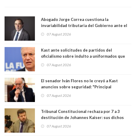
Abogado Jorge Correa cuestiona la
invariabilidad tributaria del Gobierno ante el
Tribunal Constitucional: “Es contraria a la
07 August 2026
democracia” y "defendemos la alternancia en el
poder"
Kast ante solicitudes de partidos del
oficialismo sobre indulto a uniformados que
están presos: "Se van a analizar en su mérito"
07 August 2026
El senador Iván Flores no le creyó a Kast
anuncios sobre seguridad: "Principal
herramienta sigue sin urgencia clave para
07 August 2026
perseguir ruta del dinero y levantar secreto
bancario"
Tribunal Constitucional rechaza por 7 a 3
destitución de Johannes Kaiser: sus dichos
sobre el golpe de Estado ya no importan para la
07 August 2026
justicia constitucional porque no es diputado