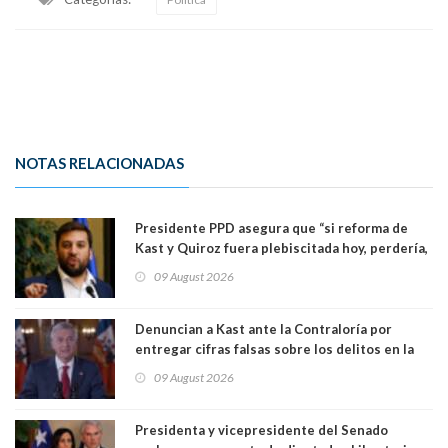
NOTAS RELACIONADAS
Presidente PPD asegura que “si reforma de
Kast y Quiroz fuera plebiscitada hoy, perdería,
la mayoría está en contra”. Y si el "TC resuelve
09 August 2026
a favor de la oposición, sería una victoria de la
ciudadanía”
Denuncian a Kast ante la Contraloría por
entregar cifras falsas sobre los delitos en la
cadena nacional
09 August 2026
Presidenta y vicepresidente del Senado