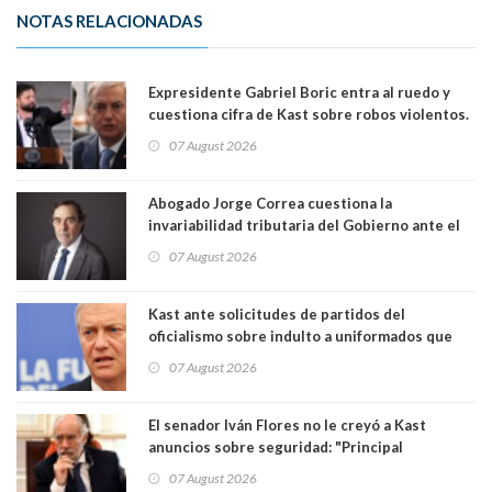
NOTAS RELACIONADAS
Expresidente Gabriel Boric entra al ruedo y
cuestiona cifra de Kast sobre robos violentos.
Gobierno le respondió
07 August 2026
Abogado Jorge Correa cuestiona la
invariabilidad tributaria del Gobierno ante el
Tribunal Constitucional: “Es contraria a la
07 August 2026
democracia” y "defendemos la alternancia en el
poder"
Kast ante solicitudes de partidos del
oficialismo sobre indulto a uniformados que
están presos: "Se van a analizar en su mérito"
07 August 2026
El senador Iván Flores no le creyó a Kast
anuncios sobre seguridad: "Principal
herramienta sigue sin urgencia clave para
07 August 2026
perseguir ruta del dinero y levantar secreto