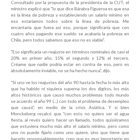
Consultado por la propuesta de la presidenta de la CUT, el
ministro explicó que "lo que dice Bárabra Figueroa es que esa
es la línea de pobreza y estableciendo un salario mínimo en
eso estaríamos todos sobre la línea de pobreza. Me
encantaría que fuera así eso, porque significaría que con
cuatro años pagando ese sueldo se acabaría la pobreza en
Chile, pero todos sabemos que eso no es viable".
"Eso significaría un reajuste en términos nominales de casi el
20% en primer año, 15% el segundo y 12% el tercero.
Créame que nadie podría estar en contra de eso, pero es
absolutamente inviable, no se ha hecho nunca", dijo.
"Si uno ve los reajustes del año 90 hasta la fecha lo más alto
que ha habido ni siquiera superna los dos dígitos, los más
altos históricos que causó muchos problemas todo mundo
se acuerdo el año 99 (…) con todo el problema de desempleo
que causó", en medio de la crisis Asiática. Y si bien
Monckeberg recalcó que "con esto no quiero ser el agua
fiesta, al revés quiero hacer un llamado, todos quisiéramos
que estuviera mucho más alto el salario mínimo, pero como
uno no puede fijarlo como uno quiere, sino que tiene que
hacerlo responsablemente, creo que es muy importante en