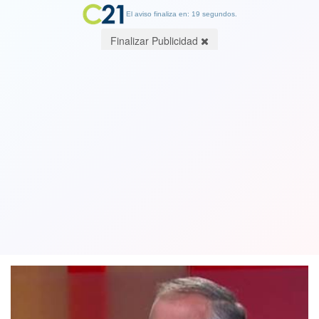
El aviso finaliza en: 19 segundos.
Finalizar Publicidad
Portonazo en la cara a trabajadores:
ministro Monckeberg declara
"inviable" alzar sueldos
01 July 2018