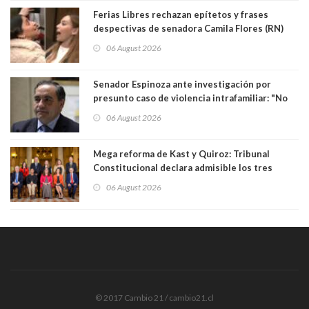
Ferias Libres rechazan epítetos y frases
despectivas de senadora Camila Flores (RN)
para maltratar a senadora Campillai
06 August 2026
Senador Espinoza ante investigación por
presunto caso de violencia intrafamiliar: "No
existe denuncia en mi contra". PS entregó
06 August 2026
antecedentes a Tribunal Supremo
Mega reforma de Kast y Quiroz: Tribunal
Constitucional declara admisible los tres
requerimientos de la oposición
06 August 2026
© 2017 Cambio 21 / cambio21.cl