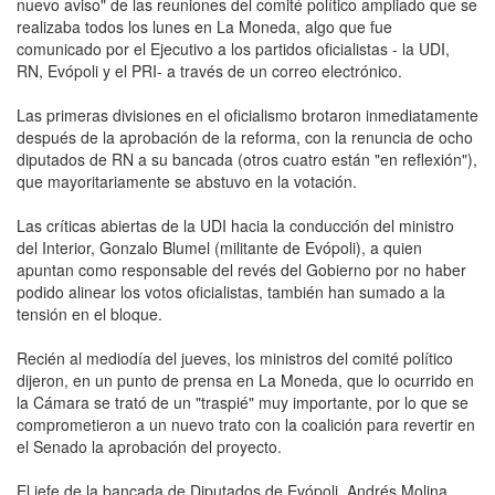
nuevo aviso" de las reuniones del comité político ampliado que se
realizaba todos los lunes en La Moneda, algo que fue
comunicado por el Ejecutivo a los partidos oficialistas - la UDI,
RN, Evópoli y el PRI- a través de un correo electrónico.
Las primeras divisiones en el oficialismo brotaron inmediatamente
después de la aprobación de la reforma, con la renuncia de ocho
diputados de RN a su bancada (otros cuatro están "en reflexión"),
que mayoritariamente se abstuvo en la votación.
Las críticas abiertas de la UDI hacia la conducción del ministro
del Interior, Gonzalo Blumel (militante de Evópoli), a quien
apuntan como responsable del revés del Gobierno por no haber
podido alinear los votos oficialistas, también han sumado a la
tensión en el bloque.
Recién al mediodía del jueves, los ministros del comité político
dijeron, en un punto de prensa en La Moneda, que lo ocurrido en
la Cámara se trató de un "traspié" muy importante, por lo que se
comprometieron a un nuevo trato con la coalición para revertir en
el Senado la aprobación del proyecto.
El jefe de la bancada de Diputados de Evópoli, Andrés Molina,