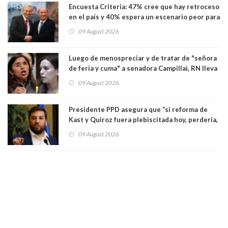
Encuesta Criteria: 47% cree que hay retroceso
en el país y 40% espera un escenario peor para
el empleo
09 August 2026
Luego de menospreciar y de tratar de "señora
de feria y cuma" a senadora Campillai, RN lleva
al Tribunal Supremo a la senadora Camila
09 August 2026
Flores
Presidente PPD asegura que “si reforma de
Kast y Quiroz fuera plebiscitada hoy, perdería,
la mayoría está en contra”. Y si el "TC resuelve
09 August 2026
a favor de la oposición, sería una victoria de la
ciudadanía”