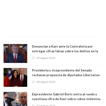
Denuncian a Kast ante la Contraloría por
entregar cifras falsas sobre los delitos en la
cadena nacional
09 August 2026
Presidenta y vicepresidente del Senado
rechazan propuesta de diputados Libertarios
para suspender Ley Karin por cinco años:
08 August 2026
"Constituye un camino equivocado"
Expresidente Gabriel Boric entra al ruedo y
cuestiona cifra de Kast sobre robos violentos.
Gobierno le respondió
07 August 2026