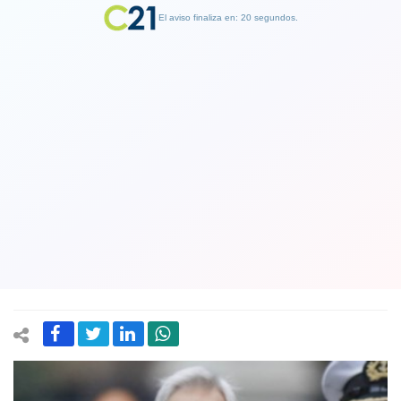
El aviso finaliza en: 19 segundos.
Finalizar Publicidad
¿Posible cambio de ministros en
Comité Político?: Piñera convocó
reunión de gabinete en medio de la
grave tensión en la derecha
10 July 2020