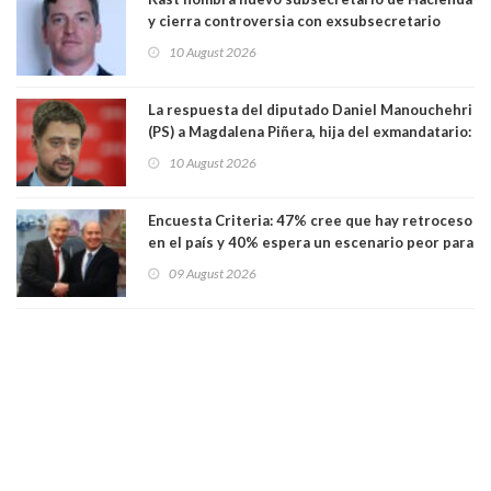
y cierra controversia con exsubsecretario
Juan Rodríguez por Test de Drogas
10 August 2026
La respuesta del diputado Daniel Manouchehri
(PS) a Magdalena Piñera, hija del exmandatario:
"Les molesta que toquemos a quienes se
10 August 2026
creían intocables"
Encuesta Criteria: 47% cree que hay retroceso
en el país y 40% espera un escenario peor para
el empleo
09 August 2026