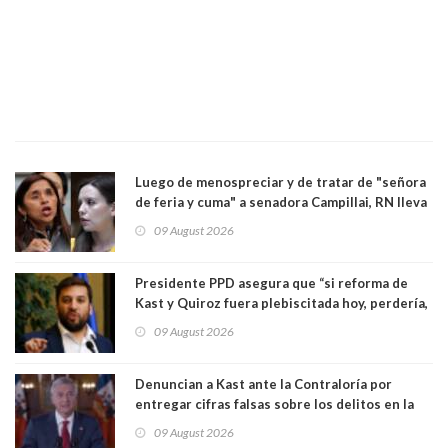
Luego de menospreciar y de tratar de "señora
de feria y cuma" a senadora Campillai, RN lleva
al Tribunal Supremo a la senadora Camila
09 August 2026
Flores
Presidente PPD asegura que “si reforma de
Kast y Quiroz fuera plebiscitada hoy, perdería,
la mayoría está en contra”. Y si el "TC resuelve
09 August 2026
a favor de la oposición, sería una victoria de la
ciudadanía”
Denuncian a Kast ante la Contraloría por
entregar cifras falsas sobre los delitos en la
cadena nacional
09 August 2026