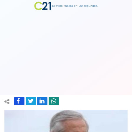
El aviso finaliza en: 19 segundos.
Finalizar Publicidad
PPD acudió al TC por requerimiento
del Gobierno contra segundo retiro
del 10%
29 November 2020