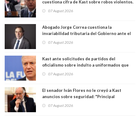
cuestiona cifra de Kast sobre robos violentos.
Gobierno le respondió
07 August 2026
Abogado Jorge Correa cuestiona la
invariabilidad tributaria del Gobierno ante el
Tribunal Constitucional: “Es contraria a la
07 August 2026
democracia” y "defendemos la alternancia en el
poder"
Kast ante solicitudes de partidos del
oficialismo sobre indulto a uniformados que
están presos: "Se van a analizar en su mérito"
07 August 2026
El senador Iván Flores no le creyó a Kast
anuncios sobre seguridad: "Principal
herramienta sigue sin urgencia clave para
07 August 2026
perseguir ruta del dinero y levantar secreto
bancario"