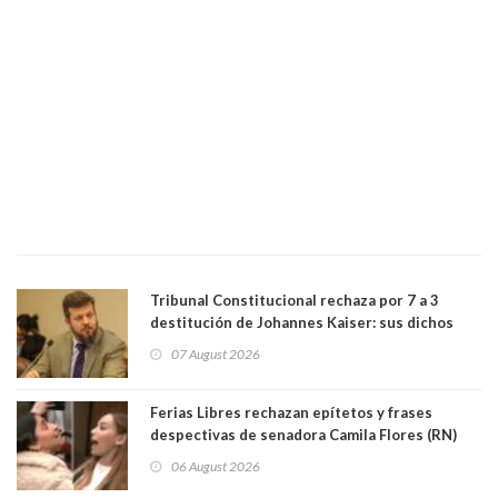
Tribunal Constitucional rechaza por 7 a 3
destitución de Johannes Kaiser: sus dichos
sobre el golpe de Estado ya no importan para la
07 August 2026
justicia constitucional porque no es diputado
Ferias Libres rechazan epítetos y frases
despectivas de senadora Camila Flores (RN)
para maltratar a senadora Campillai
06 August 2026