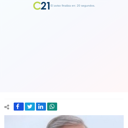
El aviso finaliza en: 19 segundos.
Finalizar Publicidad
PPD inició sus elecciones internas: La
disputa es entre Heraldo Muñoz,
Marco Antonio Núñez y Andrea
González
10 June 2018