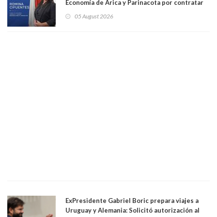
Economía de Arica y Parinacota por contratar
solo a militantes del Gobierno. Entre ellas hay
05 August 2026
una militante de RN, detenida con 47 kilos de
droga
ExPresidente Gabriel Boric prepara viajes a
Uruguay y Alemania: Solicitó autorización al