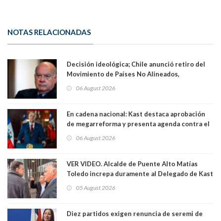
NOTAS RELACIONADAS
Decisión ideológica; Chile anunció retiro del
Movimiento de Países No Alineados,
organización de la que formaba parte desde
06 August 2026
1971. Excanciller Insulza lamentó decisión
En cadena nacional: Kast destaca aprobación
de megarreforma y presenta agenda contra el
Crimen Organizado y el Terrorismo
06 August 2026
VER VIDEO. Alcalde de Puente Alto Matías
Toledo increpa duramente al Delegado de Kast
Germán Codina por crisis de seguridad. "El
05 August 2026
delegado nuevamente arrancando"
Diez partidos exigen renuncia de seremi de