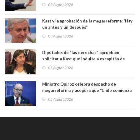
Congreso
05 August 2026
Kast y la aprobación de la megarreforma: “Hay
un antes y un después”
05 August 2026
Diputados de "las derechas" apruebam
solicitar a Kast que indulte a excapitán de
carabineros condenado por dejar ciega a
05 August 2026
senadora Fabiola Campillai
Ministro Quiroz celebra despacho de
megarreforma y asegura que “Chile comienza
nuevamente a crecer”
05 August 2026